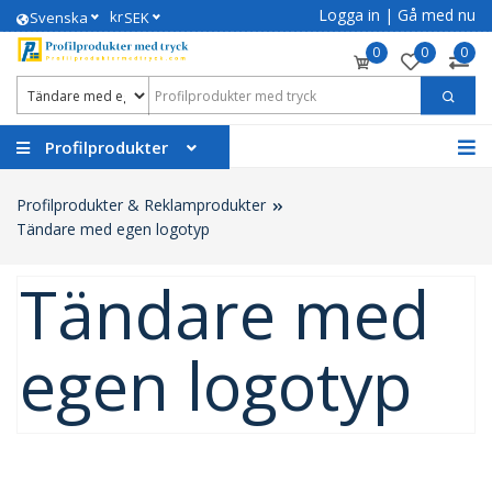
Logga in
|
Gå med nu
kr
Svenska
SEK
0
0
0
Profilprodukter
Profilprodukter & Reklamprodukter
Tändare med egen logotyp
Tändare med
egen logotyp