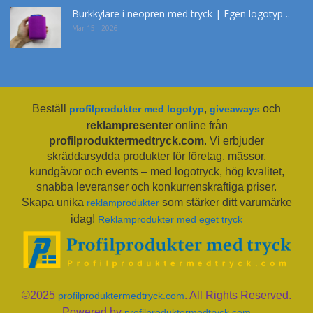
Burkkylare i neopren med tryck | Egen logotyp ..
Mar 15 - 2026
Beställ
,
och
profilprodukter med logotyp
giveaways
reklampresenter
online från
profilproduktermedtryck.com
. Vi erbjuder
skräddarsydda produkter för företag, mässor,
kundgåvor och events – med logotryck, hög kvalitet,
snabba leveranser och konkurrenskraftiga priser.
Skapa unika
som stärker ditt varumärke
reklamprodukter
idag!
Reklamprodukter med eget tryck
©2025
. All Rights Reserved.
profilproduktermedtryck.com
Powered by
profilproduktermedtryck.com