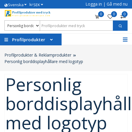
Logga in
|
Gå med nu
kr
Svenska
SEK
0
0
0
Profilprodukter
Profilprodukter & Reklamprodukter
Personlig borddisplayhållare med logotyp
Personlig
borddisplayhål
med logotyp