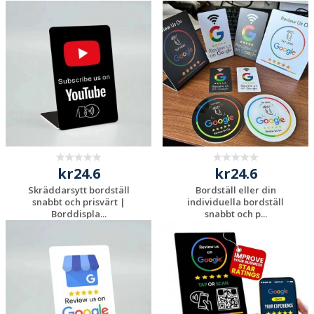
Begär en
Begär en
kostnadsfri offert
kostnadsfri offert
kr24.6
kr24.6
Skräddarsytt bordställ
Bordställ eller din
snabbt och prisvärt |
individuella bordställ
Borddispla...
snabbt och p...
Begär en
Begär en
kostnadsfri offert
kostnadsfri offert