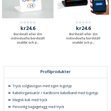
kr24.6
kr24.6
Bordställ eller din
Bordställ eller din
individuella bordställ
individuella bordställ
snabbt och p...
snabbt och p...
Begär en
Begär en
kostnadsfri offert
kostnadsfri offert
Profilprodukter
Tryck solglasögon med egen logotyp
Kabelorganisatör / Kardborre-kabelband med logotyp
Magisk kub med tryck
Personlig bagagetagg med tryck