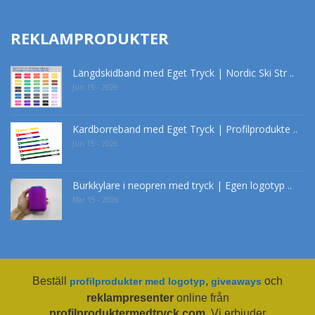
REKLAMPRODUKTER
Längdskidband med Eget Tryck | Nordic Ski Str ..
Jun 15 - 2026
Kardborreband med Eget Tryck | Profilprodukte ..
Jun 15 - 2026
Burkkylare i neopren med tryck | Egen logotyp ..
Mar 15 - 2026
Beställ
,
och
profilprodukter med logotyp
giveaways
reklampresenter
online från
profilproduktermedtryck.com
. Vi erbjuder