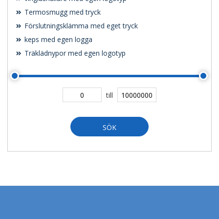
Termosmugg med tryck
Förslutningsklämma med eget tryck
keps med egen logga
Träklädnypor med egen logotyp
till
SÖK