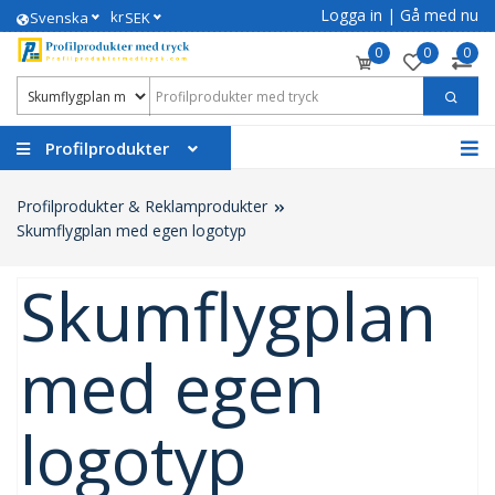
Logga in
|
Gå med nu
kr
Svenska
SEK
0
0
0
Profilprodukter
Profilprodukter & Reklamprodukter
Skumflygplan med egen logotyp
Skumflygplan
med egen
logotyp