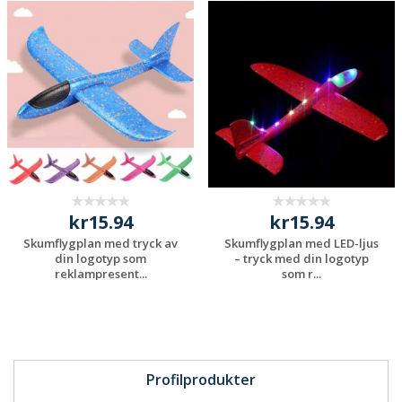
Begär en
Begär en
kostnadsfri offert
kostnadsfri offert
kr15.94
kr15.94
Skumflygplan med tryck av
Skumflygplan med LED-ljus
din logotyp som
– tryck med din logotyp
reklampresent...
som r...
Begär en
Begär en
kostnadsfri offert
kostnadsfri offert
Profilprodukter