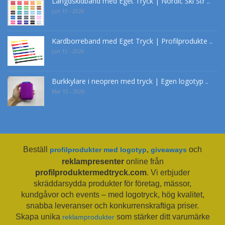
Längdskidband med Eget Tryck | Nordic Ski Str ..
Jun 15 - 2026
Kardborreband med Eget Tryck | Profilprodukte ..
Jun 15 - 2026
Burkkylare i neopren med tryck | Egen logotyp ..
Mar 15 - 2026
Beställ
,
och
profilprodukter med logotyp
giveaways
reklampresenter
online från
profilproduktermedtryck.com
. Vi erbjuder
skräddarsydda produkter för företag, mässor,
kundgåvor och events – med logotryck, hög kvalitet,
snabba leveranser och konkurrenskraftiga priser.
Skapa unika
som stärker ditt varumärke
reklamprodukter