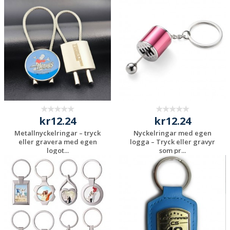
kr12.24
kr12.24
Metallnyckelringar – tryck
Nyckelringar med egen
eller gravera med egen
logga – Tryck eller gravyr
logot...
som pr...
Begär en
Begär en
kostnadsfri offert
kostnadsfri offert