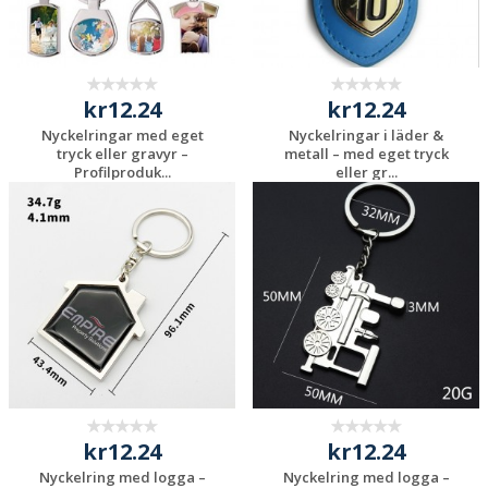
kr12.24
kr12.24
Nyckelringar med eget
Nyckelringar i läder &
tryck eller gravyr –
metall – med eget tryck
Profilproduk...
eller gr...
Begär en
Begär en
kostnadsfri offert
kostnadsfri offert
kr12.24
kr12.24
Nyckelring med logga –
Nyckelring med logga –