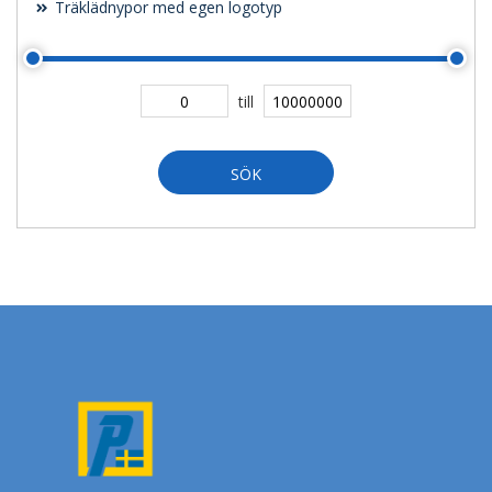
Träklädnypor med egen logotyp
till
SÖK