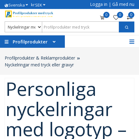
Logga in
|
Gå med nu
kr
Svenska
SEK
0
0
0
Profilprodukter
Profilprodukter & Reklamprodukter
Nyckelringar med tryck eller gravyr
Personliga
nyckelringar
med logotyp –