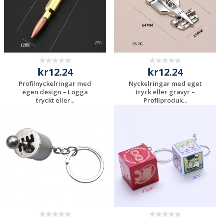
kr12.24
kr12.24
Profilnyckelringar med
Nyckelringar med eget
egen design – Logga
tryck eller gravyr –
tryckt eller...
Profilproduk...
Begär en
Begär en
kostnadsfri offert
kostnadsfri offert