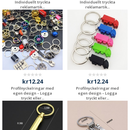
Individuellt tryckta
Individuellt tryckta
reklamartik...
reklamartik...
Begär en
Begär en
kostnadsfri offert
kostnadsfri offert
kr12.24
kr12.24
Profilnyckelringar med
Profilnyckelringar med
egen design – Logga
egen design – Logga
tryckt eller...
tryckt eller...
Begär en
Begär en
kostnadsfri offert
kostnadsfri offert