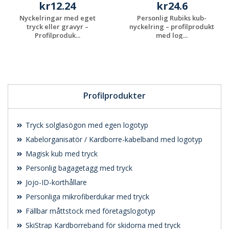
kr12.24
kr24.6
Nyckelringar med eget
Personlig Rubiks kub-
tryck eller gravyr –
nyckelring – profilprodukt
Profilproduk...
med log...
Begär en
Begär en
kostnadsfri offert
kostnadsfri offert
Profilprodukter
Tryck solglasögon med egen logotyp
Kabelorganisatör / Kardborre-kabelband med logotyp
Magisk kub med tryck
Personlig bagagetagg med tryck
Jojo-ID-korthållare
Personliga mikrofiberdukar med tryck
Fällbar måttstock med företagslogotyp
SkiStrap Kardborreband för skidorna med tryck