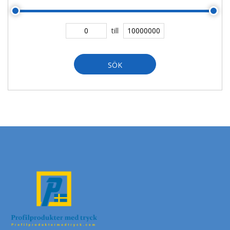
till
SÖK