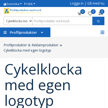
Logga in
|
Gå med nu
kr
Svenska
SEK
0
0
0
Profilprodukter
Profilprodukter & Reklamprodukter
Cykelklocka med egen logotyp
Cykelklocka
med egen
logotyp