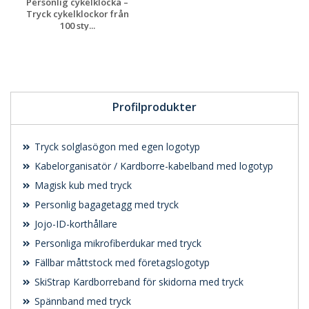
Personlig cykelklocka –
Tryck cykelklockor från
100 sty...
Begär en
kostnadsfri offert
Profilprodukter
Tryck solglasögon med egen logotyp
Kabelorganisatör / Kardborre-kabelband med logotyp
Magisk kub med tryck
Personlig bagagetagg med tryck
Jojo-ID-korthållare
Personliga mikrofiberdukar med tryck
Fällbar måttstock med företagslogotyp
SkiStrap Kardborreband för skidorna med tryck
Spännband med tryck