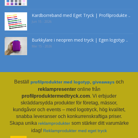
Kardborreband med Eget Tryck | Profilprodukte ..
Jun 15 - 2026
Burkkylare i neopren med tryck | Egen logotyp ..
Mar 15 - 2026
Beställ
,
och
profilprodukter med logotyp
giveaways
reklampresenter
online från
profilproduktermedtryck.com
. Vi erbjuder
skräddarsydda produkter för företag, mässor,
kundgåvor och events – med logotryck, hög kvalitet,
snabba leveranser och konkurrenskraftiga priser.
Skapa unika
som stärker ditt varumärke
reklamprodukter
idag!
Reklamprodukter med eget tryck