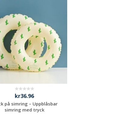
kr36.96
ck på simring – Uppblåsbar
simring med tryck
Begär en
kostnadsfri offert