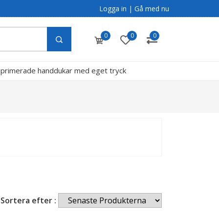
Logga in
|
Gå med nu
0
0
0
primerade handdukar med eget tryck
g
Sortera efter :