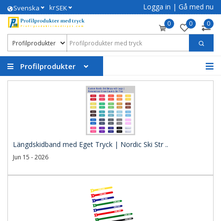
Logga in
|
Gå med nu
kr
Svenska
SEK
0
0
0
Profilprodukter
Längdskidband med Eget Tryck | Nordic Ski Str ..
Jun 15 - 2026