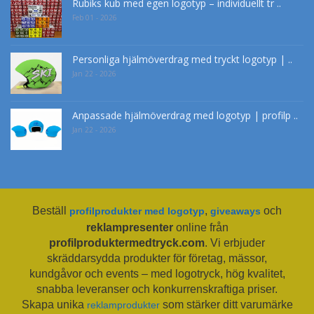
Rubiks kub med egen logotyp – individuellt tr ..
Feb 01 - 2026
Personliga hjälmöverdrag med tryckt logotyp | ..
Jan 22 - 2026
Anpassade hjälmöverdrag med logotyp | profilp ..
Jan 22 - 2026
Beställ
,
och
profilprodukter med logotyp
giveaways
reklampresenter
online från
profilproduktermedtryck.com
. Vi erbjuder
skräddarsydda produkter för företag, mässor,
kundgåvor och events – med logotryck, hög kvalitet,
snabba leveranser och konkurrenskraftiga priser.
Skapa unika
som stärker ditt varumärke
reklamprodukter