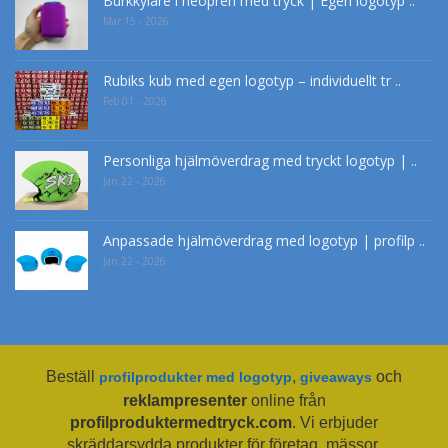
Burkkylare i neopren med tryck | Egen logotyp ..
Mar 15 - 2026
Rubiks kub med egen logotyp – individuellt tr ..
Feb 01 - 2026
Personliga hjälmöverdrag med tryckt logotyp | ..
Jan 22 - 2026
Anpassade hjälmöverdrag med logotyp | profilp ..
Jan 22 - 2026
Beställ
,
och
profilprodukter med logotyp
giveaways
reklampresenter
online från
profilproduktermedtryck.com
. Vi erbjuder
skräddarsydda produkter för företag, mässor,