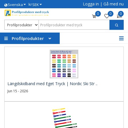
Logga in
|
Gå med nu
kr
Svenska
SEK
0
0
0
Profilprodukter
Längdskidband med Eget Tryck | Nordic Ski Str ..
Jun 15 - 2026