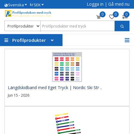
Logga in
|
Gå med nu
kr
Svenska
SEK
0
0
0
Profilprodukter
Längdskidband med Eget Tryck | Nordic Ski Str ..
Jun 15 - 2026