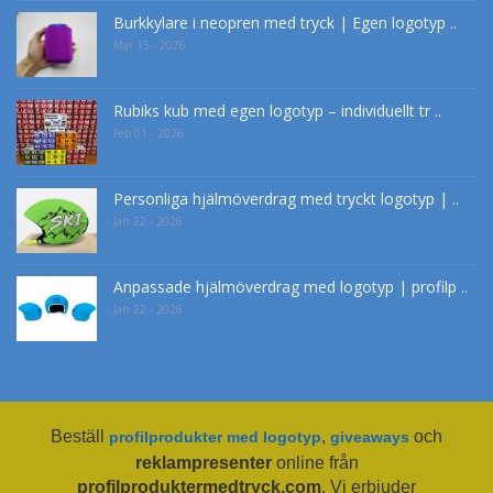
Burkkylare i neopren med tryck | Egen logotyp ..
Mar 15 - 2026
Rubiks kub med egen logotyp – individuellt tr ..
Feb 01 - 2026
Personliga hjälmöverdrag med tryckt logotyp | ..
Jan 22 - 2026
Anpassade hjälmöverdrag med logotyp | profilp ..
Jan 22 - 2026
Beställ
,
och
profilprodukter med logotyp
giveaways
reklampresenter
online från
profilproduktermedtryck.com
. Vi erbjuder