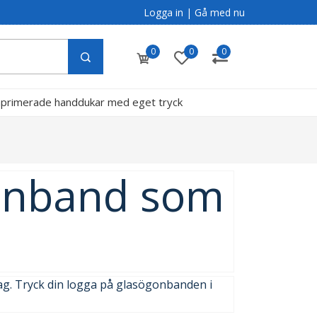
Logga in
|
Gå med nu
0
0
0
primerade handdukar med eget tryck
g
gonband som
ag. Tryck din logga på glasögonbanden i