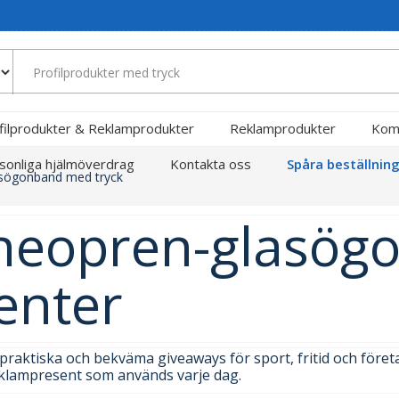
filprodukter & Reklamprodukter
Reklamprodukter
Kom
sonliga hjälmöverdrag
Kontakta oss
Spåra beställnin
sögonband med tryck
 neopren-glasö
enter
raktiska och bekväma giveaways för sport, fritid och föret
klampresent som används varje dag.