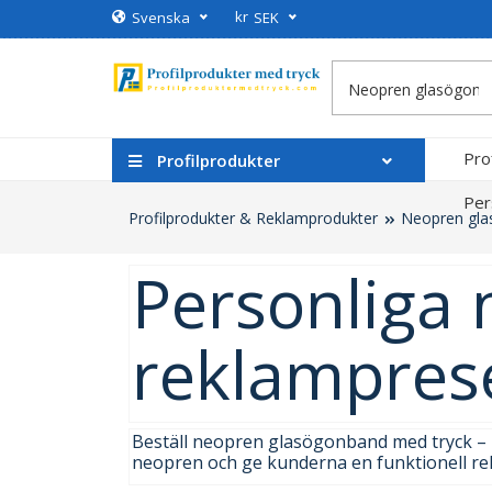
kr
Svenska
SEK
Pro
Profilprodukter
Per
Profilprodukter & Reklamprodukter
Neopren gla
Personliga
reklampres
Beställ neopren glasögonband med tryck – p
neopren och ge kunderna en funktionell re