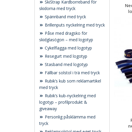
SkiStrap Kardborreband för
Ne
skidorna med tryck
l
Spännband med tryck
Brillenputs nyckelring med tryck
Påse med dragsko för
skidglasögon – med logotyp
Cykelflagga med logotyp
Resegurt med logotyp
Stasband med logotyp
Fällbar solstol i trä med tryck
Rubik’s kub som reklamartikel
med tryck
Rubik’s kub-nyckelring med
logotyp – profilprodukt &
giveaway
Personlig påsklämma med
tryck
n
Reklamsolstol med eget tryck