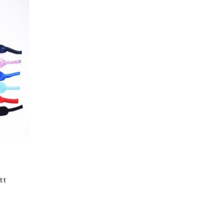
Begär en
kostnadsfri offert
tt