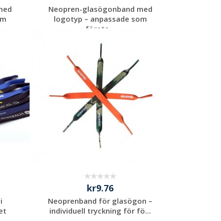
med
Neopren-glasögonband med
om
logotyp – anpassade som
företa...
Begär en
kostnadsfri offert
kr9.76
i
Neoprenband för glasögon –
et
individuell tryckning för fö...