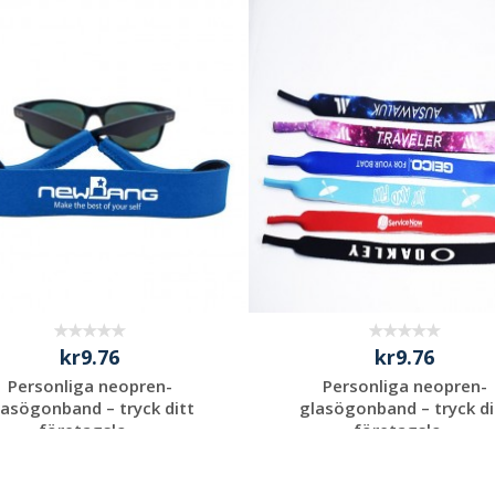
Begär en
Begär en
kostnadsfri offert
kostnadsfri offert
kr9.76
kr9.76
Personliga neopren-
Personliga neopren-
lasögonband – tryck ditt
glasögonband – tryck di
företagslo...
företagslo...
Begär en
Begär en
kostnadsfri offert
kostnadsfri offert