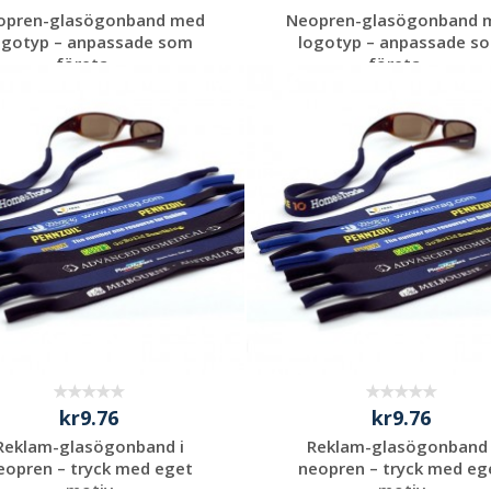
opren-glasögonband med
Neopren-glasögonband 
ogotyp – anpassade som
logotyp – anpassade s
företa...
företa...
Begär en
Begär en
kostnadsfri offert
kostnadsfri offert
kr9.76
kr9.76
Reklam-glasögonband i
Reklam-glasögonband 
eopren – tryck med eget
neopren – tryck med eg
motiv
motiv