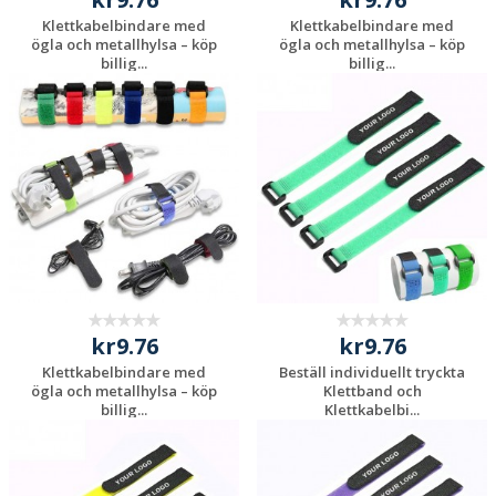
Klettkabelbindare med
Klettkabelbindare med
ögla och metallhylsa – köp
ögla och metallhylsa – köp
billig...
billig...
Begär en
Begär en
kostnadsfri offert
kostnadsfri offert
kr9.76
kr9.76
Klettkabelbindare med
Beställ individuellt tryckta
ögla och metallhylsa – köp
Klettband och
billig...
Klettkabelbi...
Begär en
Begär en
kostnadsfri offert
kostnadsfri offert