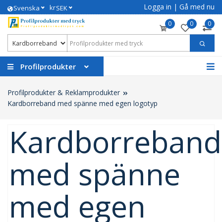
Logga in
|
Gå med nu
kr
Svenska
SEK
0
0
0
Profilprodukter
Profilprodukter & Reklamprodukter
Kardborreband med spänne med egen logotyp
Kardborreband
med spänne
med egen