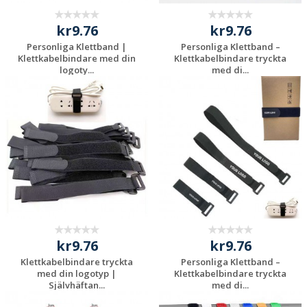
kr9.76
kr9.76
Personliga Klettband |
Personliga Klettband –
Klettkabelbindare med din
Klettkabelbindare tryckta
logoty...
med di...
Begär en
Begär en
kostnadsfri offert
kostnadsfri offert
kr9.76
kr9.76
Klettkabelbindare tryckta
Personliga Klettband –
med din logotyp |
Klettkabelbindare tryckta
Självhäftan...
med di...
Begär en
Begär en