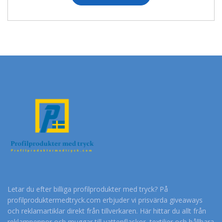
Letar du efter billiga profilprodukter med tryck? På
profilproduktermedtryck.com erbjuder vi prisvärda giveaways
och reklamartiklar direkt från tillverkaren. Här hittar du allt från
reklampennor och muggar till vattenflaskor, textilier och hållbara