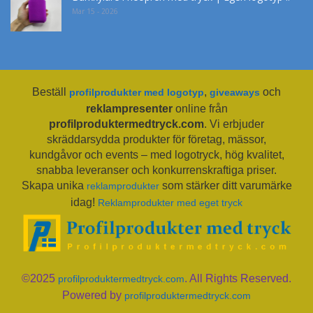
Mar 15 - 2026
Beställ
,
och
profilprodukter med logotyp
giveaways
reklampresenter
online från
profilproduktermedtryck.com
. Vi erbjuder
skräddarsydda produkter för företag, mässor,
kundgåvor och events – med logotryck, hög kvalitet,
snabba leveranser och konkurrenskraftiga priser.
Skapa unika
som stärker ditt varumärke
reklamprodukter
idag!
Reklamprodukter med eget tryck
©2025
. All Rights Reserved.
profilproduktermedtryck.com
Powered by
profilproduktermedtryck.com