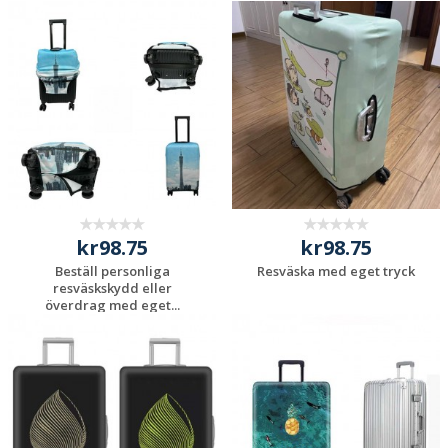
Begär en
Begär en
kostnadsfri offert
kostnadsfri offert
kr98.75
kr98.75
Beställ personliga
Resväska med eget tryck
resväskskydd eller
överdrag med eget...
Begär en
Begär en
kostnadsfri offert
kostnadsfri offert