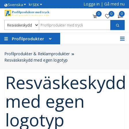
Logga in
|
Gå med nu
kr
Svenska
SEK
0
0
0
Profilprodukter
Profilprodukter & Reklamprodukter
Resväskeskydd med egen logotyp
Resväskeskydd
med egen
logotyp