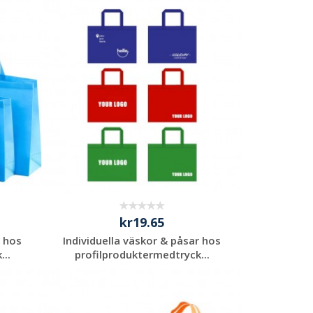
kr19.65
r hos
Individuella väskor & påsar hos
...
profilproduktermedtryck...
Begär en
kostnadsfri offert