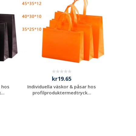
kr19.65
r hos
Individuella väskor & påsar hos
...
profilproduktermedtryck...
Begär en
kostnadsfri offert