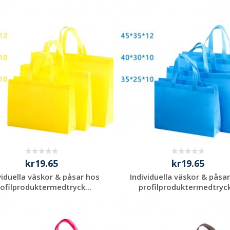
kr19.65
kr19.65
viduella väskor & påsar hos
Individuella väskor & påsa
ofilproduktermedtryck...
profilproduktermedtryck
Begär en
Begär en
kostnadsfri offert
kostnadsfri offert