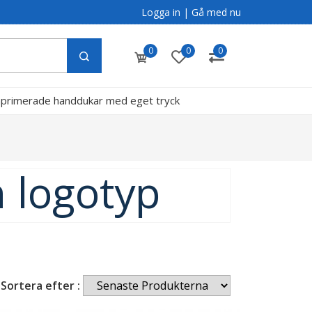
Logga in
|
Gå med nu
0
0
0
primerade handdukar med eget tryck
g
 logotyp
Sortera efter :