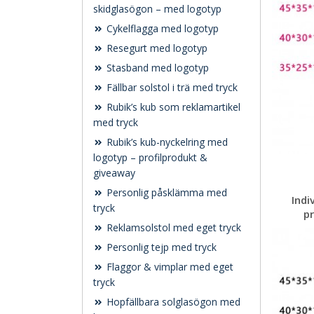
skidglasögon – med logotyp
Cykelflagga med logotyp
Resegurt med logotyp
Stasband med logotyp
Fällbar solstol i trä med tryck
Rubik’s kub som reklamartikel
med tryck
Rubik’s kub-nyckelring med
logotyp – profilprodukt &
giveaway
Personlig påsklämma med
Indi
tryck
pr
Reklamsolstol med eget tryck
Personlig tejp med tryck
Flaggor & vimplar med eget
tryck
Hopfällbara solglasögon med