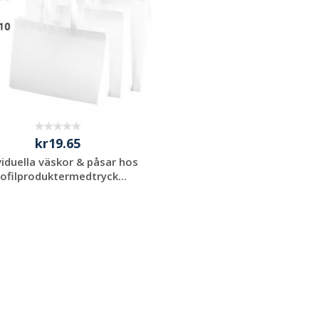
kr19.65
viduella väskor & påsar hos
ofilproduktermedtryck...
Begär en
kostnadsfri offert