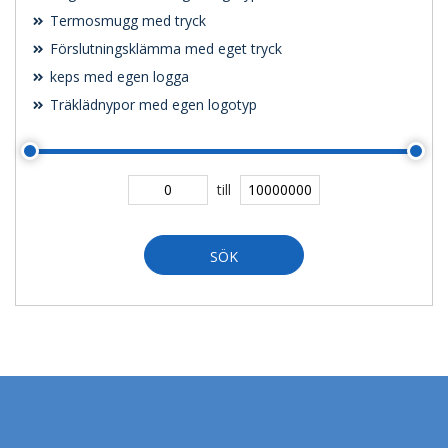
Termosmugg med tryck
Förslutningsklämma med eget tryck
keps med egen logga
Träklädnypor med egen logotyp
till
SÖK