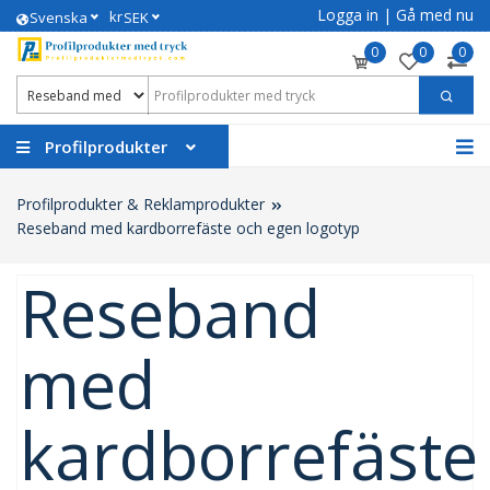
Logga in
|
Gå med nu
kr
Svenska
SEK
0
0
0
Profilprodukter
Profilprodukter & Reklamprodukter
Reseband med kardborrefäste och egen logotyp
Reseband
med
kardborrefäste