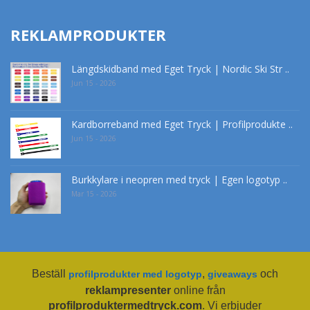
REKLAMPRODUKTER
Längdskidband med Eget Tryck | Nordic Ski Str ..
Jun 15 - 2026
Kardborreband med Eget Tryck | Profilprodukte ..
Jun 15 - 2026
Burkkylare i neopren med tryck | Egen logotyp ..
Mar 15 - 2026
Beställ
,
och
profilprodukter med logotyp
giveaways
reklampresenter
online från
profilproduktermedtryck.com
. Vi erbjuder