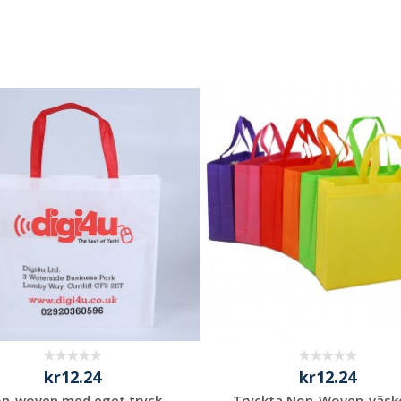
kr12.24
kr12.24
n-woven med eget tryck
Tryckta Non-Woven-väsk