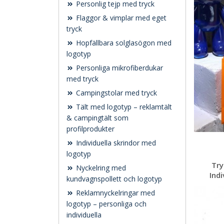
Personlig tejp med tryck
Flaggor & vimplar med eget
tryck
Hopfällbara solglasögon med
logotyp
Personliga mikrofiberdukar
med tryck
Campingstolar med tryck
Tält med logotyp – reklamtält
& campingtält som
profilprodukter
Individuella skrindor med
logotyp
Try
Nyckelring med
Indi
kundvagnspollett och logotyp
Reklamnyckelringar med
logotyp – personliga och
individuella