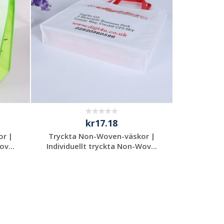
kr17.18
or |
Tryckta Non-Woven-väskor |
ov...
Individuellt tryckta Non-Wov...
Begär en
kostnadsfri offert