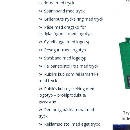
skidorna med tryck
Spännband med tryck
Brillenputs nyckelring med tryck
Påse med dragsko för
skidglasögon – med logotyp
Cykelflagga med logotyp
Resegurt med logotyp
Stasband med logotyp
Fällbar solstol i trä med tryck
Rubik’s kub som reklamartikel
med tryck
Rubik’s kub-nyckelring med
logotyp – profilprodukt &
giveaway
Personlig påsklämma med
Try
tryck
Indi
Reklamsolstol med eget tryck