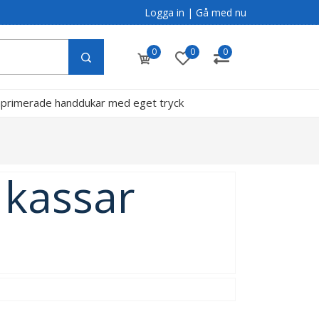
Logga in
|
Gå med nu
0
0
0
primerade handdukar med eget tryck
g
 kassar