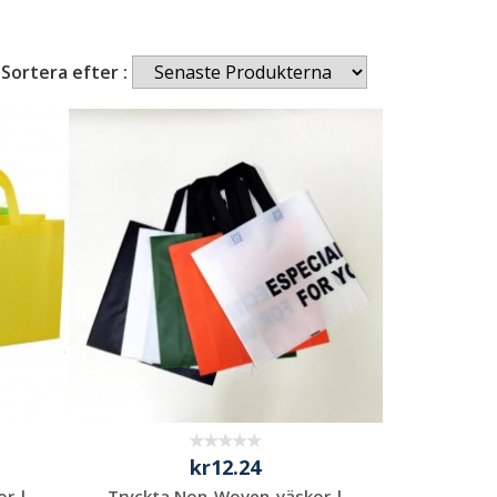
Sortera efter :
kr12.24
or |
Tryckta Non-Woven-väskor |