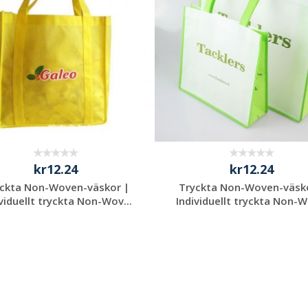
kr12.24
kr12.24
ckta Non-Woven-väskor |
Tryckta Non-Woven-väsk
viduellt tryckta Non-Wov...
Individuellt tryckta Non-W
Begär en
Begär en
kostnadsfri offert
kostnadsfri offert