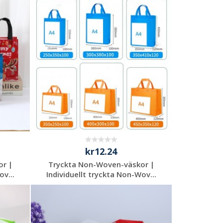
Begär en
kostnadsfri offert
kr12.24
or |
Tryckta Non-Woven-väskor |
ov...
Individuellt tryckta Non-Wov...
Begär en
kostnadsfri offert