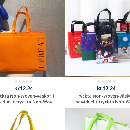
Begär en
Begär en
kostnadsfri offert
kostnadsfri offert
kr12.24
kr12.24
ckta Non-Woven-väskor |
Tryckta Non-Woven-väsk
viduellt tryckta Non-Wov...
Individuellt tryckta Non-W
Begär en
Begär en
kostnadsfri offert
kostnadsfri offert