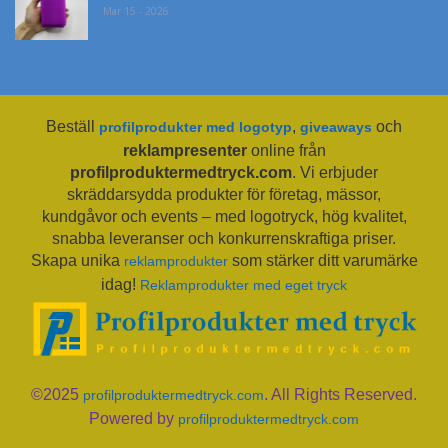
Mar 15 - 2026
Beställ
,
och
profilprodukter med logotyp
giveaways
reklampresenter
online från
profilproduktermedtryck.com
. Vi erbjuder
skräddarsydda produkter för företag, mässor,
kundgåvor och events – med logotryck, hög kvalitet,
snabba leveranser och konkurrenskraftiga priser.
Skapa unika
som stärker ditt varumärke
reklamprodukter
idag!
Reklamprodukter med eget tryck
©2025
. All Rights Reserved.
profilproduktermedtryck.com
Powered by
profilproduktermedtryck.com