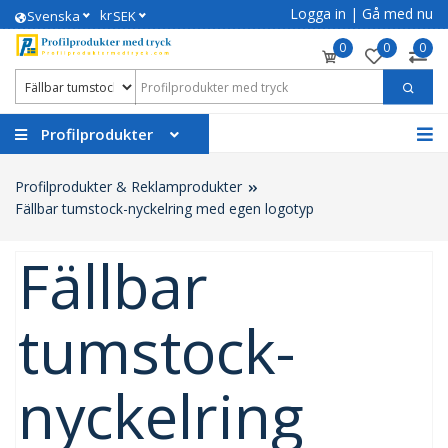
Logga in
|
Gå med nu
kr
Svenska
SEK
0
0
0
Profilprodukter
Profilprodukter & Reklamprodukter
Fällbar tumstock-nyckelring med egen logotyp
Fällbar
tumstock-
nyckelring