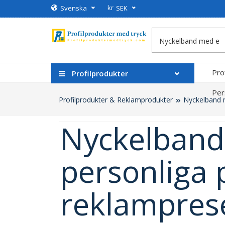
kr
Svenska
SEK
Pro
Profilprodukter
Per
Profilprodukter & Reklamprodukter
Nyckelband 
Nyckelband
personliga 
reklampres