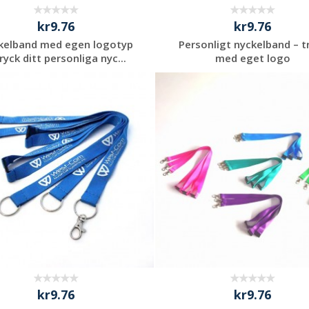
kr9.76
kr9.76
kelband med egen logotyp
Personligt nyckelband – t
tryck ditt personliga nyc...
med eget logo
Begär en
Begär en
kostnadsfri offert
kostnadsfri offert
kr9.76
kr9.76