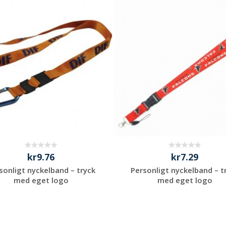
Begär en
Begär en
kostnadsfri offert
kostnadsfri offert
kr9.76
kr7.29
sonligt nyckelband – tryck
Personligt nyckelband – t
med eget logo
med eget logo
Begär en
Begär en
kostnadsfri offert
kostnadsfri offert