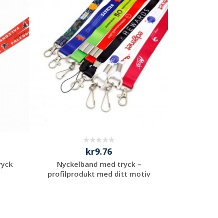
Begär en
kostnadsfri offert
kr9.76
ryck
Nyckelband med tryck –
profilprodukt med ditt motiv
Begär en
kostnadsfri offert