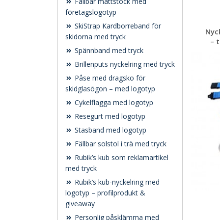
Fällbar måttstock med
företagslogotyp
SkiStrap Kardborreband för
Nyc
skidorna med tryck
– 
Spännband med tryck
Brillenputs nyckelring med tryck
Påse med dragsko för
skidglasögon – med logotyp
Cykelflagga med logotyp
Resegurt med logotyp
Stasband med logotyp
Fällbar solstol i trä med tryck
Rubik’s kub som reklamartikel
med tryck
Rubik’s kub-nyckelring med
logotyp – profilprodukt &
giveaway
Personlig påsklämma med