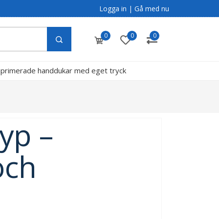
Logga in
|
Gå med nu
0
0
0
primerade handdukar med eget tryck
g
yp –
och