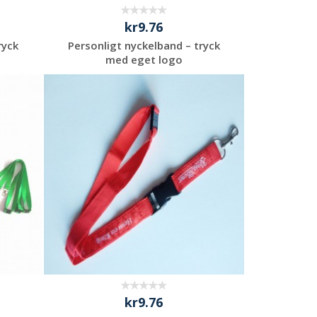
kr9.76
ryck
Personligt nyckelband – tryck
med eget logo
Begär en
kostnadsfri offert
kr9.76