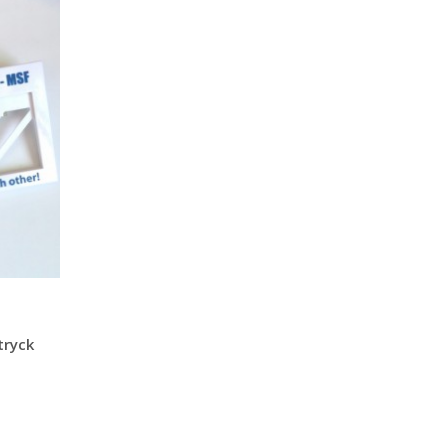
tryck
t