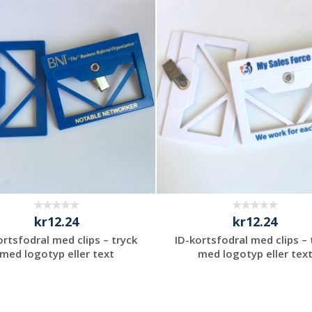
kr12.24
kr12.24
ortsfodral med clips – tryck
ID-kortsfodral med clips – 
med logotyp eller text
med logotyp eller tex
Begär en
Begär en
kostnadsfri offert
kostnadsfri offert