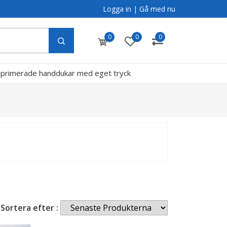
Logga in
|
Gå med nu
0
0
0
primerade handdukar med eget tryck
g
Sortera efter :