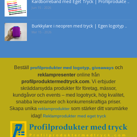
Kardborreband med Eget Tryck | Profilprodukte ..
Jun 15 - 2026
Burkkylare i neopren med tryck | Egen logotyp ..
Mar 15 - 2026
Beställ
,
och
profilprodukter med logotyp
giveaways
reklampresenter
online från
profilproduktermedtryck.com
. Vi erbjuder
skräddarsydda produkter för företag, mässor,
kundgåvor och events – med logotryck, hög kvalitet,
snabba leveranser och konkurrenskraftiga priser.
Skapa unika
som stärker ditt varumärke
reklamprodukter
idag!
Reklamprodukter med eget tryck