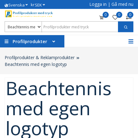
Logga in
|
Gå med nu
kr
Svenska
SEK
0
0
0
Profilprodukter
Profilprodukter & Reklamprodukter
Beachtennis med egen logotyp
Beachtennis
med egen
logotyp