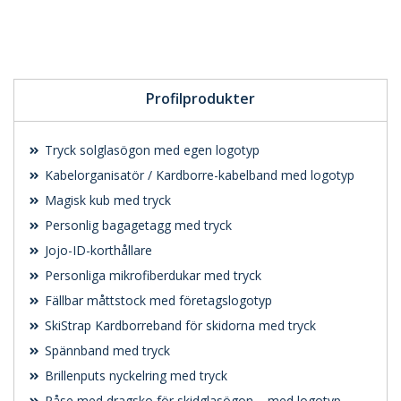
Begär en
kostnadsfri offert
Profilprodukter
Tryck solglasögon med egen logotyp
Kabelorganisatör / Kardborre-kabelband med logotyp
Magisk kub med tryck
Personlig bagagetagg med tryck
Jojo-ID-korthållare
Personliga mikrofiberdukar med tryck
Fällbar måttstock med företagslogotyp
SkiStrap Kardborreband för skidorna med tryck
Spännband med tryck
Brillenputs nyckelring med tryck
Påse med dragsko för skidglasögon – med logotyp