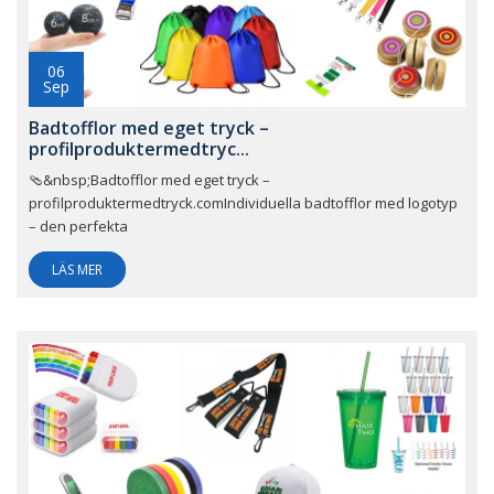
06
Sep
Badtofflor med eget tryck –
profilproduktermedtryc...
🩴&nbsp;Badtofflor med eget tryck –
profilproduktermedtryck.comIndividuella badtofflor med logotyp
– den perfekta
LÄS MER