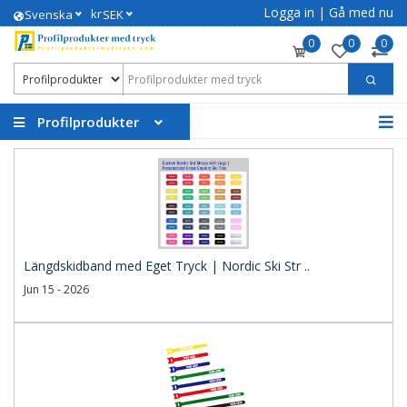
Logga in
|
Gå med nu
kr
Svenska
SEK
0
0
0
Profilprodukter
Längdskidband med Eget Tryck | Nordic Ski Str ..
Jun 15 - 2026