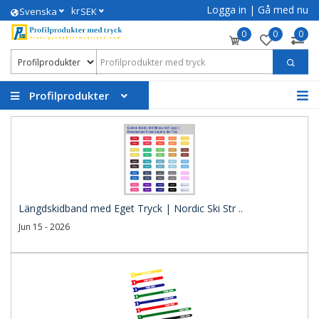
Logga in
|
Gå med nu
kr
Svenska
SEK
0
0
0
Profilprodukter
Längdskidband med Eget Tryck | Nordic Ski Str ..
Jun 15 - 2026