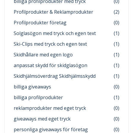
billiga profilprodukter med tryck
(0)
Profilprodukter & Reklamprodukter
(2)
Profilprodukter företag
(0)
Solglasögon med tryck och egen text
(1)
Ski-Clips med tryck och egen text
(1)
Skidhållare med egen logo
(1)
anpassat skydd för skidglasögon
(1)
Skidhjälmsöverdrag Skidhjälmsskydd
(1)
billiga giveaways
(0)
billiga profilprodukter
(1)
reklamprodukter med eget tryck
(0)
giveaways med eget tryck
(0)
personliga giveaways för företag
(0)