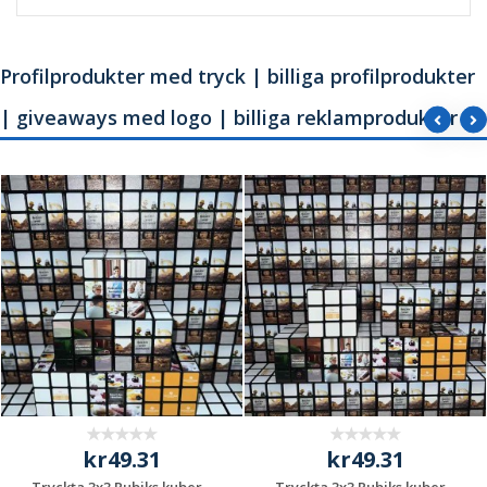
Profilprodukter med tryck | billiga profilprodukter
| giveaways med logo | billiga reklamprodukter
kr49.31
kr49.31
Tryckta 3x3 Rubiks kuber –
Tryckta 3x3 Rubiks kuber –