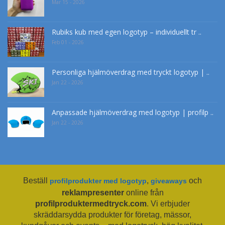
Mar 15 - 2026
Rubiks kub med egen logotyp – individuellt tr ..
Feb 01 - 2026
Personliga hjälmöverdrag med tryckt logotyp | ..
Jan 22 - 2026
Anpassade hjälmöverdrag med logotyp | profilp ..
Jan 22 - 2026
Beställ
,
och
profilprodukter med logotyp
giveaways
reklampresenter
online från
profilproduktermedtryck.com
. Vi erbjuder
skräddarsydda produkter för företag, mässor,