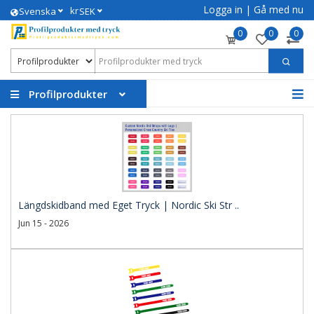
Logga in
|
Gå med nu
kr
Svenska
SEK
0
0
0
Profilprodukter
Längdskidband med Eget Tryck | Nordic Ski Str ..
Jun 15 - 2026