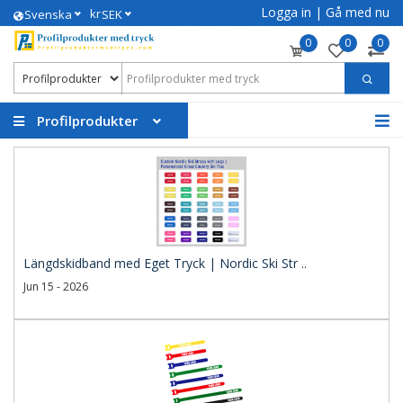
Logga in
|
Gå med nu
kr
Svenska
SEK
0
0
0
Profilprodukter
Längdskidband med Eget Tryck | Nordic Ski Str ..
Jun 15 - 2026