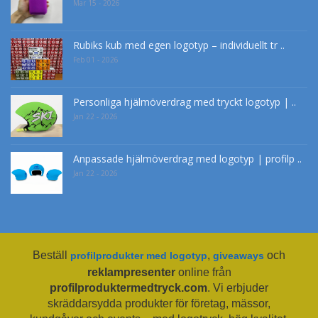
Mar 15 - 2026
Rubiks kub med egen logotyp – individuellt tr ..
Feb 01 - 2026
Personliga hjälmöverdrag med tryckt logotyp | ..
Jan 22 - 2026
Anpassade hjälmöverdrag med logotyp | profilp ..
Jan 22 - 2026
Beställ
,
och
profilprodukter med logotyp
giveaways
reklampresenter
online från
profilproduktermedtryck.com
. Vi erbjuder
skräddarsydda produkter för företag, mässor,