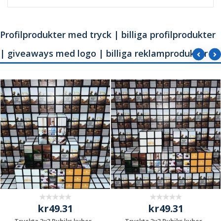
Profilprodukter med tryck | billiga profilprodukter
| giveaways med logo | billiga reklamprodukter
kr49.31
kr49.31
Tryckta 3x3 Rubiks kuber –
Tryckta 3x3 Rubiks kuber –