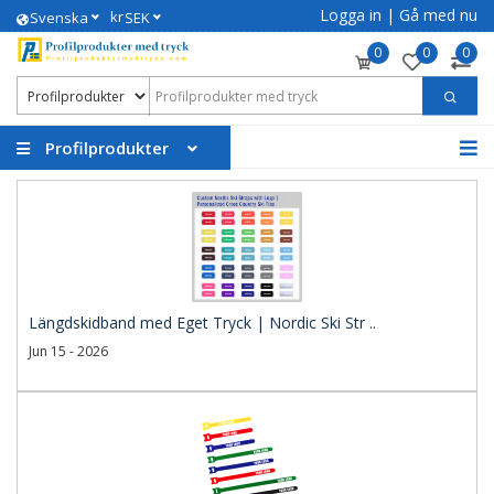
Logga in
|
Gå med nu
kr
Svenska
SEK
0
0
0
Profilprodukter
Längdskidband med Eget Tryck | Nordic Ski Str ..
Jun 15 - 2026