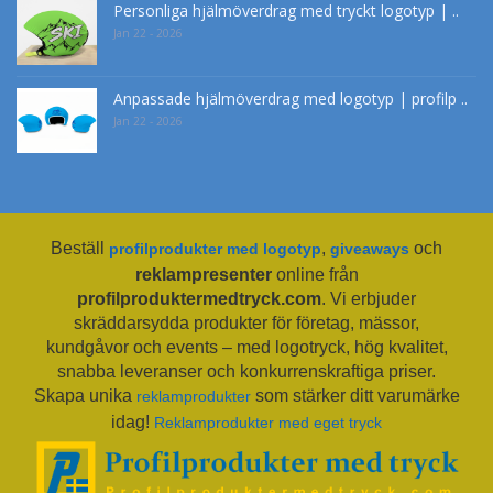
Personliga hjälmöverdrag med tryckt logotyp | ..
Jan 22 - 2026
Anpassade hjälmöverdrag med logotyp | profilp ..
Jan 22 - 2026
Beställ
,
och
profilprodukter med logotyp
giveaways
reklampresenter
online från
profilproduktermedtryck.com
. Vi erbjuder
skräddarsydda produkter för företag, mässor,
kundgåvor och events – med logotryck, hög kvalitet,
snabba leveranser och konkurrenskraftiga priser.
Skapa unika
som stärker ditt varumärke
reklamprodukter
idag!
Reklamprodukter med eget tryck