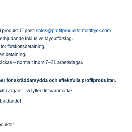
d produkt.
E-post:
sales@profilproduktermedtryck.com
t erbjudande inklusive layoutförslag.
för förskottsbetalning.
gen betalning.
 skickas – normalt inom 7–21 arbetsdagar.
ner för skräddarsydda och effektfulla profilprodukter.
extravagant – vi lyfter ditt varumärke.
erbjudande!
odukter