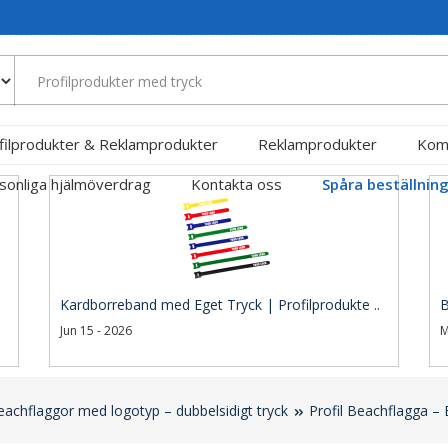
filprodukter & Reklamprodukter
Reklamprodukter
Kom
sonliga hjälmöverdrag
Kontakta oss
Spåra beställnin
Kardborreband med Eget Tryck | Profilprodukte ..
B
Jun 15 - 2026
M
eachflaggor med logotyp – dubbelsidigt tryck
Profil Beachflagga – B