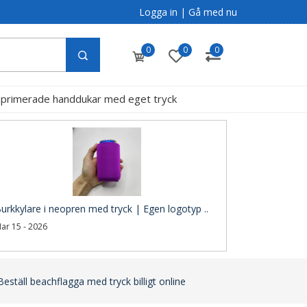
Logga in
|
Gå med nu
0
0
0
primerade handdukar med eget tryck
g
urkkylare i neopren med tryck | Egen logotyp ..
ar 15 - 2026
eställ beachflagga med tryck billigt online