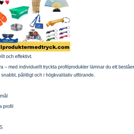
lt och effektivt.
– med individuellt tryckta profilprodukter lämnar du ett beståen
snabbt, pålitligt och i högkvalitativ utförande.
emål
a profil
PS