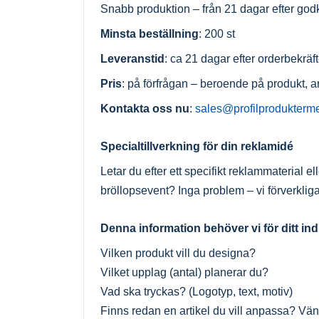
Snabb produktion – från 21 dagar efter go
Minsta beställning
: 200 st
Leveranstid
: ca 21 dagar efter orderbekrä
Pris
: på förfrågan – beroende på produkt, a
Kontakta oss nu
:
sales@profilprodukterm
Specialtillverkning för din reklamidé
Letar du efter ett specifikt reklammaterial el
bröllopsevent? Inga problem – vi förverkligar
Denna information behöver vi för ditt in
Vilken produkt vill du designa?
Vilket upplag (antal) planerar du?
Vad ska tryckas? (Logotyp, text, motiv)
Finns redan en artikel du vill anpassa? Vän