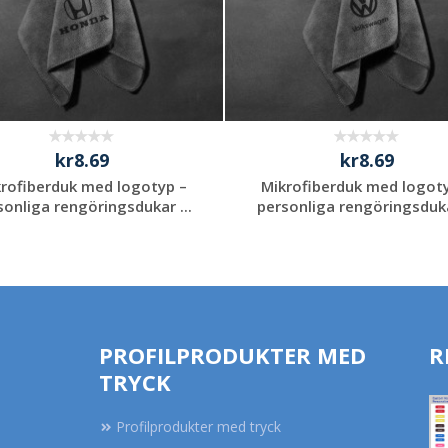
kr8.69
kr8.69
rofiberduk med logotyp –
Mikrofiberduk med logot
sonliga rengöringsdukar ...
personliga rengöringsdukar
Begär en
Begär en
kostnadsfri offert
kostnadsfri offert
PROFILPRODUKTER MED
R
TRYCK
Profilprodukter med tryck