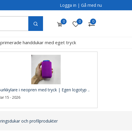
Logga in
|
Gå med nu
0
0
0
primerade handdukar med eget tryck
g
urkkylare i neopren med tryck | Egen logotyp ..
ar 15 - 2026
ringsdukar och profilprodukter