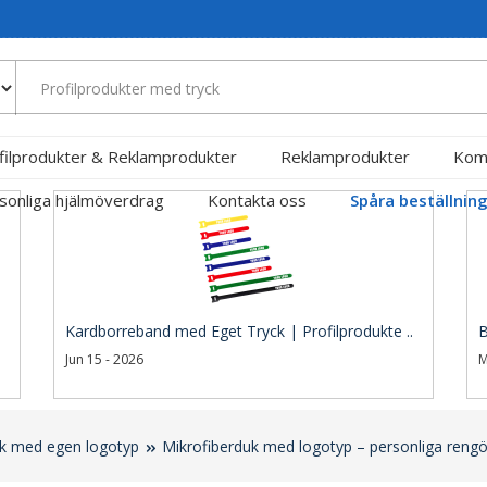
filprodukter & Reklamprodukter
Reklamprodukter
Kom
sonliga hjälmöverdrag
Kontakta oss
Spåra beställnin
Kardborreband med Eget Tryck | Profilprodukte ..
B
Jun 15 - 2026
M
uk med egen logotyp
Mikrofiberduk med logotyp – personliga rengö