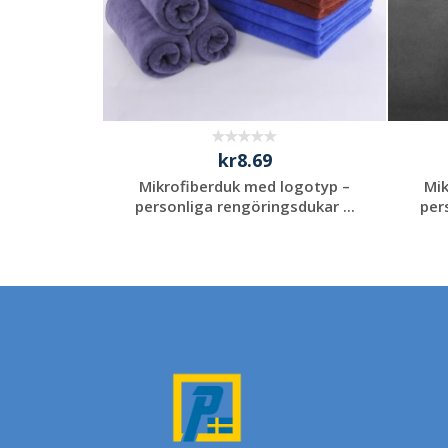
kr8.69
logotyp –
Mikrofiberduk med logotyp –
Mik
sdukar ...
personliga rengöringsdukar ...
per
Begär en
fert
kostnadsfri offert