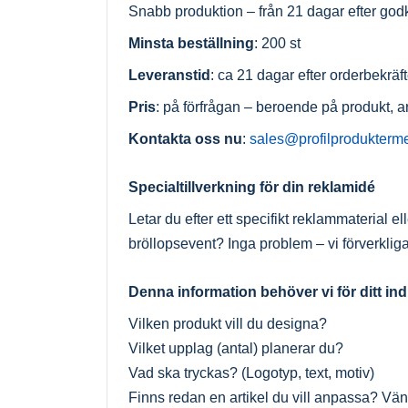
Snabb produktion – från 21 dagar efter go
Minsta beställning
: 200 st
Leveranstid
: ca 21 dagar efter orderbekrä
Pris
: på förfrågan – beroende på produkt, a
Kontakta oss nu
:
sales@profilprodukterm
Specialtillverkning för din reklamidé
Letar du efter ett specifikt reklammaterial el
bröllopsevent? Inga problem – vi förverkligar
Denna information behöver vi för ditt in
Vilken produkt vill du designa?
Vilket upplag (antal) planerar du?
Vad ska tryckas? (Logotyp, text, motiv)
Finns redan en artikel du vill anpassa? Vän