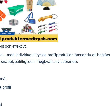
lt och effektivt.
– med individuellt tryckta profilprodukter lämnar du ett beståen
snabbt, pålitligt och i högkvalitativ utförande.
emål
a profil
PS