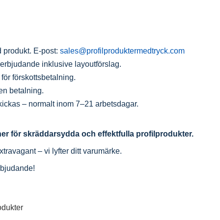
d produkt.
E-post:
sales@profilproduktermedtryck.com
t erbjudande inklusive layoutförslag.
för förskottsbetalning.
gen betalning.
 skickas – normalt inom 7–21 arbetsdagar.
ner för skräddarsydda och effektfulla profilprodukter.
extravagant – vi lyfter ditt varumärke.
erbjudande!
odukter