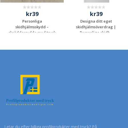
kr39
kr39
Personliga
Designa ditt eget
skidhjälmsskydd –
skidhjälmsöverdrag |
skräddarsydda med tryck
Personliga skidh...
oc...
Begär en
Begär en
kostnadsfri offert
kostnadsfri offert
Letar du efter billiga profilprodukter med tryck? På