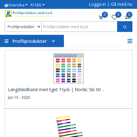
Logga in
|
Gå med nu
kr
Svenska
SEK
0
0
0
Profilprodukter
Längdskidband med Eget Tryck | Nordic Ski Str ..
Jun 15 - 2026