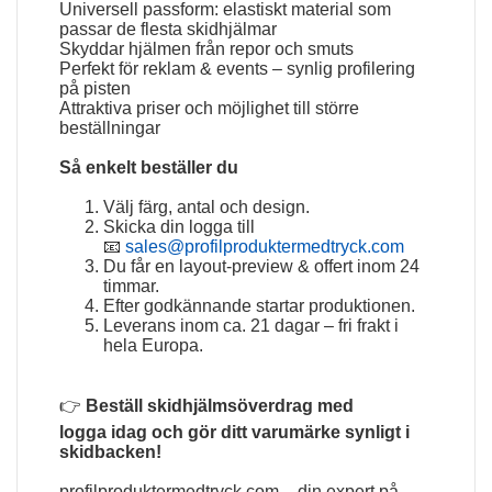
Universell passform: elastiskt material som
passar de flesta skidhjälmar
Skyddar hjälmen från repor och smuts
Perfekt för reklam & events – synlig profilering
på pisten
Attraktiva priser och möjlighet till större
beställningar
Så enkelt beställer du
Välj färg, antal och design.
Skicka din logga till
📧
sales@profilproduktermedtryck.com
Du får en layout-preview & offert inom 24
timmar.
Efter godkännande startar produktionen.
Leverans inom ca. 21 dagar – fri frakt i
hela Europa.
👉
Beställ
skidhjälmsöverdrag med
logga
idag och gör ditt varumärke synligt i
skidbacken!
profilproduktermedtryck.com – din expert på