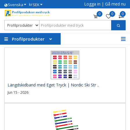
Logga in
|
Gå med nu
kr
Svenska
SEK
0
0
0
Profilprodukter
Längdskidband med Eget Tryck | Nordic Ski Str ..
Jun 15 - 2026