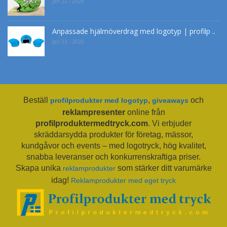
Jan 22 - 2026
Anpassade hjälmöverdrag med logotyp | profilp ..
Jan 22 - 2026
Beställ
,
och
profilprodukter med logotyp
giveaways
reklampresenter
online från
profilproduktermedtryck.com
. Vi erbjuder
skräddarsydda produkter för företag, mässor,
kundgåvor och events – med logotryck, hög kvalitet,
snabba leveranser och konkurrenskraftiga priser.
Skapa unika
som stärker ditt varumärke
reklamprodukter
idag!
Reklamprodukter med eget tryck