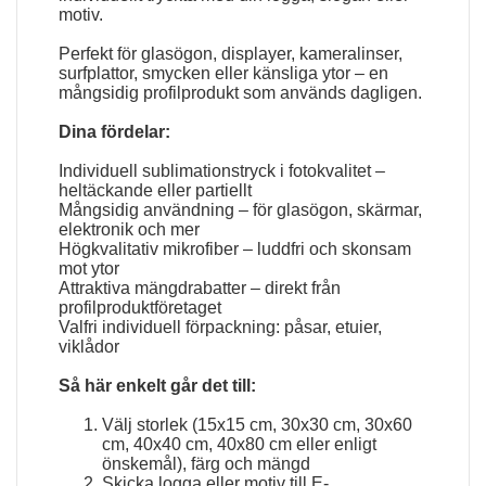
motiv.
Perfekt för glasögon, displayer, kameralinser,
surfplattor, smycken eller känsliga ytor – en
mångsidig profilprodukt som används dagligen.
Dina fördelar:
Individuell sublimationstryck i fotokvalitet –
heltäckande eller partiellt
Mångsidig användning – för glasögon, skärmar,
elektronik och mer
Högkvalitativ mikrofiber – luddfri och skonsam
mot ytor
Attraktiva mängdrabatter – direkt från
profilproduktföretaget
Valfri individuell förpackning: påsar, etuier,
viklådor
Så här enkelt går det till:
Välj storlek (15x15 cm, 30x30 cm, 30x60
cm, 40x40 cm, 40x80 cm eller enligt
önskemål), färg och mängd
Skicka logga eller motiv till E-