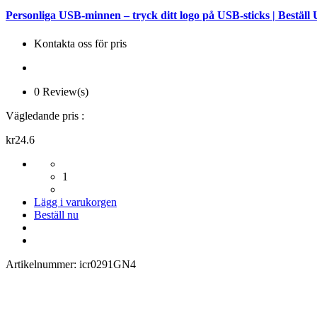
Personliga USB-minnen – tryck ditt logo på USB-sticks | Beställ
Kontakta oss för pris
0 Review(s)
Vägledande pris :
kr24.6
1
Lägg i varukorgen
Beställ nu
Artikelnummer:
icr0291GN4