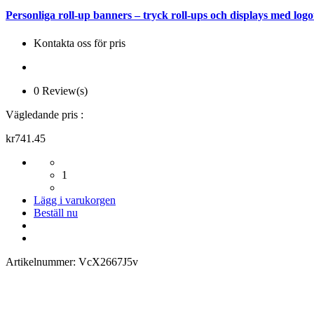
Personliga roll-up banners – tryck roll-ups och displays med log
Kontakta oss för pris
0 Review(s)
Vägledande pris :
kr741.45
1
Lägg i varukorgen
Beställ nu
Artikelnummer:
VcX2667J5v