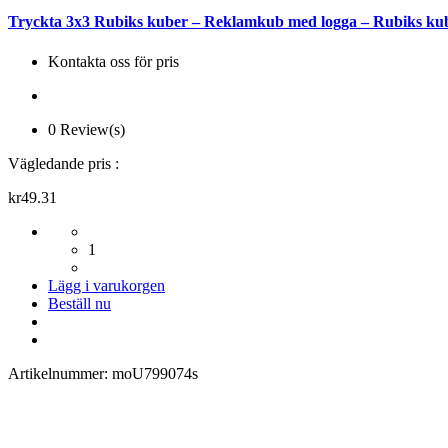
Tryckta 3x3 Rubiks kuber – Reklamkub med logga – Rubiks kub
Kontakta oss för pris
0 Review(s)
Vägledande pris :
kr49.31
1
Lägg i varukorgen
Beställ nu
Artikelnummer:
moU799074s