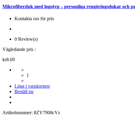
Mikrofiberduk med logotyp – personliga rengöringsdukar och pr
Kontakta oss för pris
0 Review(s)
Vägledande pris :
kr8.69
1
Lägg i varukorgen
Beställ nu
Artikelnummer:
8ZY7908cVs