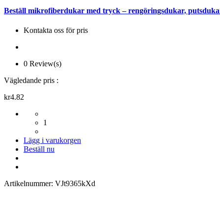
Beställ mikrofiberdukar med tryck – rengöringsdukar, putsduka
Kontakta oss för pris
0 Review(s)
Vägledande pris :
kr4.82
1
Lägg i varukorgen
Beställ nu
Artikelnummer:
VJt9365kXd